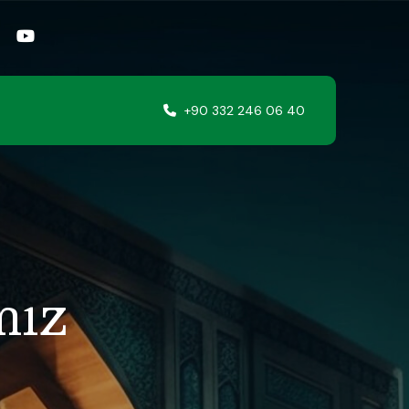
+90 332 246 06 40
mız