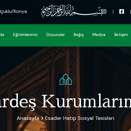
elçuklu/Konya
zda
Eğitimlerimiz
Duyurular
Bağış
Medya
İletişim
rdeş Kurumları
Anasayfa
Esader Hatıp Sosyal Tesisleri