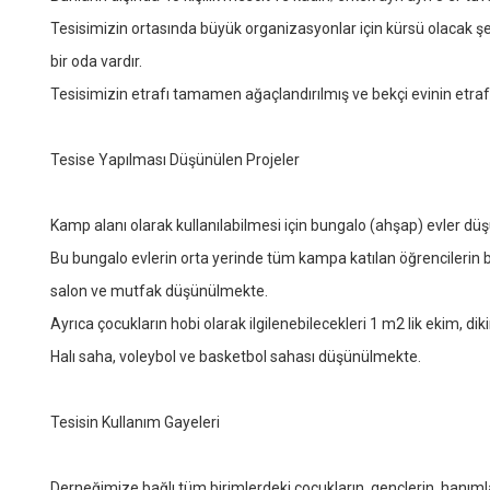
Tesisimizin ortasında büyük organizasyonlar için kürsü olacak
bir oda vardır.
Tesisimizin etrafı tamamen ağaçlandırılmış ve bekçi evinin etrafı 
Tesise Yapılması Düşünülen Projeler
Kamp alanı olarak kullanılabilmesi için bungalo (ahşap) evler düş
Bu bungalo evlerin orta yerinde tüm kampa katılan öğrencilerin b
salon ve mutfak düşünülmekte.
Ayrıca çocukların hobi olarak ilgilenebilecekleri 1 m2 lik ekim, dik
Halı saha, voleybol ve basketbol sahası düşünülmekte.
Tesisin Kullanım Gayeleri
Derneğimize bağlı tüm birimlerdeki çocukların, gençlerin, hanımla