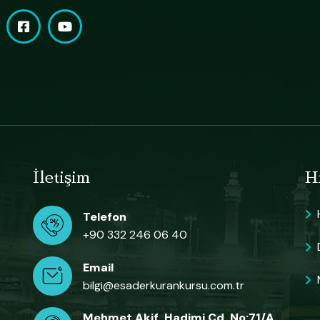
İletişim
Hı
Telefon
+90 332 246 06 40
Email
bilgi@esaderkurankursu.com.tr
Mehmet Akif, Hadimi Cd. No:71/A,