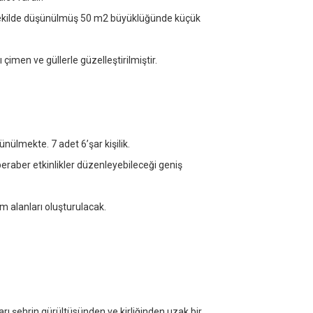
 şekilde düşünülmüş 50 m2 büyüklüğünde küçük
çimen ve güllerle güzelleştirilmiştir.
ünülmekte. 7 adet 6’şar kişilik.
eraber etkinlikler düzenleyebileceği geniş
im alanları oluşturulacak.
rı şehrin gürültüsünden ve kirliğinden uzak bir