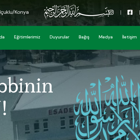
elçuklu/Konya
zda
Eğitimlerimiz
Duyurular
Bağış
Medya
İletişim
bbinin
!