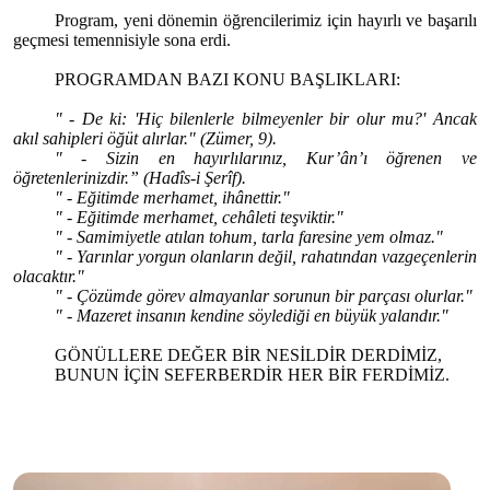
Program, yeni dönemin öğrencilerimiz için hayırlı ve başarılı
geçmesi temennisiyle sona erdi.
PROGRAMDAN BAZI KONU BAŞLIKLARI:
" - De ki: 'Hiç bilenlerle bilmeyenler bir olur mu?' Ancak
akıl sahipleri öğüt alırlar." (Zümer, 9).
" - Sizin en hayırlılarınız, Kur’ân’ı öğrenen ve
öğretenlerinizdir.” (Hadîs-i Şerîf).
" - Eğitimde merhamet, ihânettir."
" - Eğitimde merhamet, cehâleti teşviktir."
" - Samimiyetle atılan tohum, tarla faresine yem olmaz."
" - Yarınlar yorgun olanların değil, rahatından vazgeçenlerin
olacaktır."
" - Çözümde görev almayanlar sorunun bir parçası olurlar."
" - Mazeret insanın kendine söylediği en büyük yalandır."
GÖNÜLLERE DEĞER BİR NESİLDİR DERDİMİZ,
BUNUN İÇİN SEFERBERDİR HER BİR FERDİMİZ.