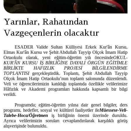
Yarınlar, Rahatından
Vazgeçenlerin olacaktır
ESADER Valide Sultan Külliyesi Erkek Kur'ân Kursu,
Elmas Kur'ân Kursu ve Şehit Abdullah Tayyip Olçok İmam Hatip
Ortaokulu olarak, yeni eğitim-öğretim yılı öncesinde
OKUL-
KUR'ÂN KURSU İŞ BİRLİĞİNE DAYALI ÖRGÜN EĞİTİMLE
BİRLİKTE HAFIZLIK PROJESİ BİLGİLENDİRME
TOPLANTISI
gerçekleştirdik. Toplantı, Şehit Abdullah Tayyip
Olçok İmam Hatip Ortaokulu’nun toplantı salonunda düzenlendi.
Veli ve öğrencilerimizin katıldığı toplantıda özellikle velilerimize
Hâfızlık ve Akademi programları hakkında kapsamlı bir bilgi
verildi.
Programda; eğitim-öğretim yılına dair genel bilgiler, ders
programı, hedefler, sosyal ve kültürel faaliyetler ile
Müessese-Veli-
Talebe-Hoca/Öğretmen
iş birliğinin önemi üzerinde duruldu.
Ayrıca velilerimizin soruları cevaplandırılarak karşılıklı görüş
alışverişinde bulunuldu.