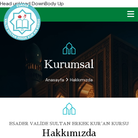
Head up
Head DownBody Up
Kurumsal
Anasayfa
Hakkımızda
ESADER VALIDE SULTAN ERKEK KUR'AN KURSU
Hakkımızda