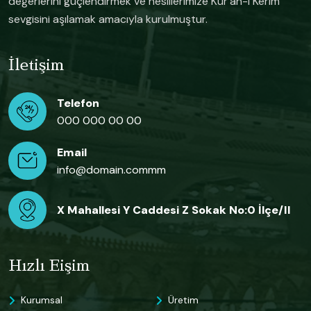
değerlerini güçlendirmek ve nesillerimize Kur'an-ı Kerim
sevgisini aşılamak amacıyla kurulmuştur.
İletişim
Telefon
000 000 00 00
Email
info@domain.commm
X Mahallesi Y Caddesi Z Sokak No:0 İlçe/il
Hızlı Eişim
Kurumsal
Üretim