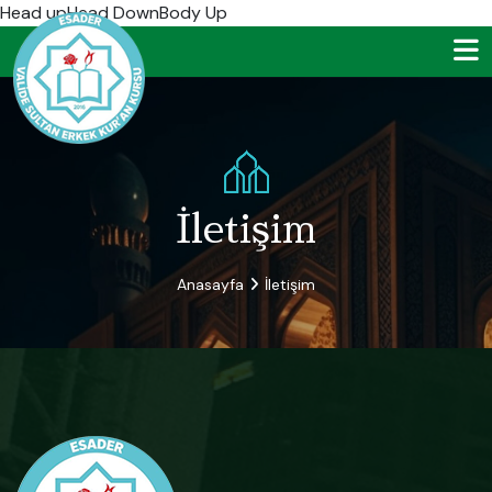
Head up
Head DownBody Up
İletişim
Anasayfa
İletişim